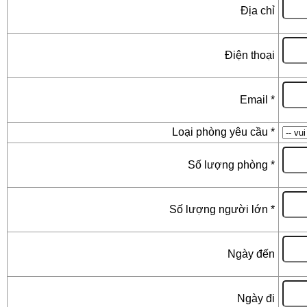
Địa chỉ
Điện thoại
Email
*
Loại phòng yêu cầu
*
Số lượng phòng
*
Số lượng người lớn
*
Ngày đến
Ngày đi