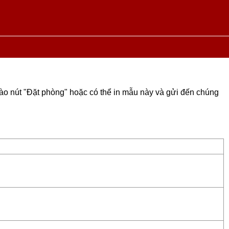
ào nút "Đặt phòng" hoặc có thể in mẫu này và gửi đến chúng