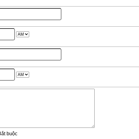
Bắt buộc