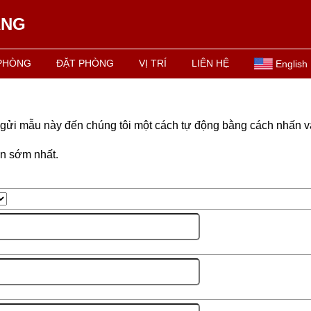
ANG
 PHÒNG
ĐẶT PHÒNG
VỊ TRÍ
LIÊN HỆ
English
 gửi mẫu này đến chúng tôi một cách tự động bằng cách nhấn v
an sớm nhất.